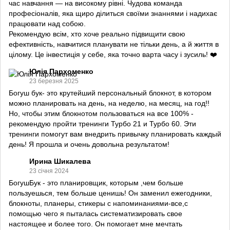
час навчання — на високому рівні. Чудова команда
професіоналів, яка щиро ділиться своїми знаннями і надихає
працювати над собою.
Рекомендую всім, хто хоче реально підвищити свою
ефективність, навчитися планувати не тільки день, а й життя в
цілому. Це інвестиція у себе, яка точно варта часу і зусиль! ❤️
Юлія Пархоменко
23 березня 2025
Богуш бук- это крутейший персональный блокнот, в котором
можно планировать на день, на неделю, на месяц, на год!!
Но, чтобы этим блокнотом пользоваться на все 100% -
рекомендую пройти тренинги Турбо 21 и Турбо 60. Эти
тренинги помогут вам внедрить привычку планировать каждый
день! Я прошла и очень довольна результатом!
Ирина Шикалева
23 січня 2024
БогушБук - это планировщик, которым ,чем больше
пользуешься, тем больше ценишь! Он заменил ежегодники,
блокноты, планеры, стикеры с напоминаниями-все,с
помощью чего я пыталась систематизировать свое
настоящее и более того. Он помогает мне мечтать