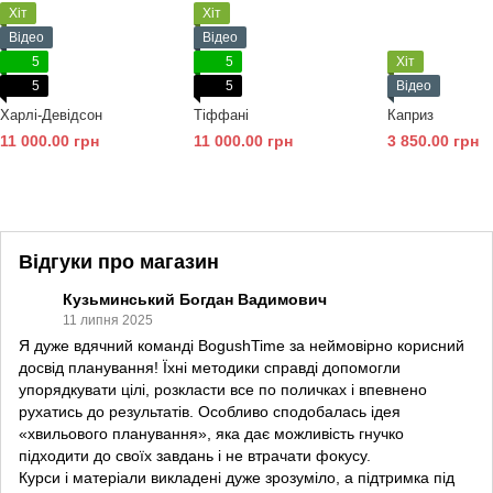
Хіт
Хіт
Відео
Відео
5
5
Хіт
5
5
Відео
Харлі-Девідсон
Тіффані
Каприз
11 000.00 грн
11 000.00 грн
3 850.00 грн
Відгуки про магазин
Кузьминський Богдан Вадимович
11 липня 2025
Я дуже вдячний команді BogushTime за неймовірно корисний
досвід планування! Їхні методики справді допомогли
упорядкувати цілі, розкласти все по поличках і впевнено
рухатись до результатів. Особливо сподобалась ідея
«хвильового планування», яка дає можливість гнучко
підходити до своїх завдань і не втрачати фокусу.
Курси і матеріали викладені дуже зрозуміло, а підтримка під