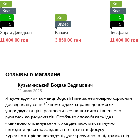
Хит
Хит
Видео
Видео
5
Хит
5
5
Видео
5
Харли-Дэвидсон
Каприз
Тиффани
11 000.00 грн
3 850.00 грн
11 000.00 грн
Отзывы о магазине
Кузьминський Богдан Вадимович
11 июля 2025
Я дуже вдячний команді BogushTime за неймовірно корисний
досвід планування! Їхні методики справді допомогли
упорядкувати цілі, розкласти все по поличках і впевнено
рухатись до результатів. Особливо сподобалась ідея
«хвильового планування», яка дає можливість гнучко
підходити до своїх завдань і не втрачати фокусу.
Курси і матеріали викладені дуже зрозуміло, а підтримка під