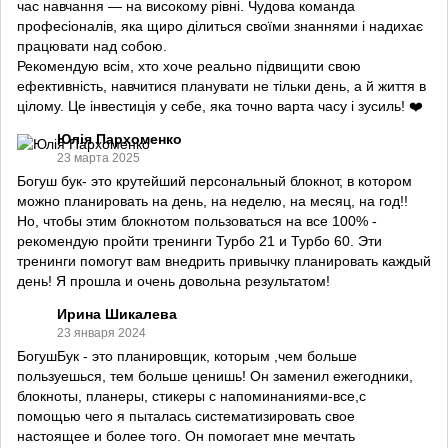
час навчання — на високому рівні. Чудова команда
професіоналів, яка щиро ділиться своїми знаннями і надихає
працювати над собою.
Рекомендую всім, хто хоче реально підвищити свою
ефективність, навчитися планувати не тільки день, а й життя в
цілому. Це інвестиція у себе, яка точно варта часу і зусиль! ❤️
Юлія Пархоменко
23 марта 2025
Богуш бук- это крутейший персональный блокнот, в котором
можно планировать на день, на неделю, на месяц, на год!!
Но, чтобы этим блокнотом пользоваться на все 100% -
рекомендую пройти тренинги Турбо 21 и Турбо 60. Эти
тренинги помогут вам внедрить привычку планировать каждый
день! Я прошла и очень довольна результатом!
Ирина Шикалева
23 января 2024
БогушБук - это планировщик, которым ,чем больше
пользуешься, тем больше ценишь! Он заменил ежегодники,
блокноты, планеры, стикеры с напоминаниями-все,с
помощью чего я пыталась систематизировать свое
настоящее и более того. Он помогает мне мечтать