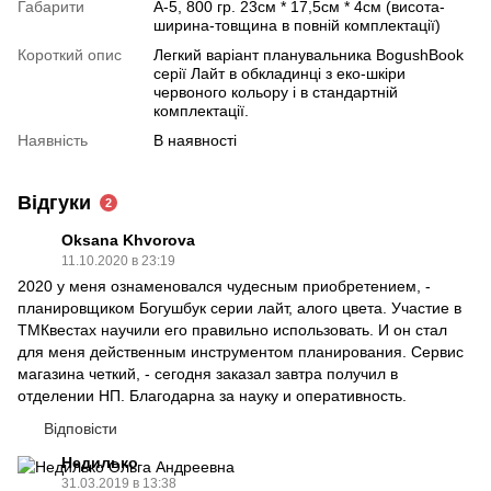
Габарити
А-5, 800 гр. 23см * 17,5см * 4см (висота-
ширина-товщина в повній комплектації)
Короткий опис
Легкий варіант планувальника BogushBook
серії Лайт в обкладинці з еко-шкіри
червоного кольору і в стандартній
комплектації.
Наявність
В наявності
Відгуки
2
Oksana Khvorova
11.10.2020 в 23:19
2020 у меня ознаменовался чудесным приобретением, -
планировщиком Богушбук серии лайт, алого цвета. Участие в
ТМКвестах научили его правильно использовать. И он стал
для меня действенным инструментом планирования. Сервис
магазина четкий, - сегодня заказал завтра получил в
отделении НП. Благодарна за науку и оперативность.
Відповісти
Недилько
31.03.2019 в 13:38