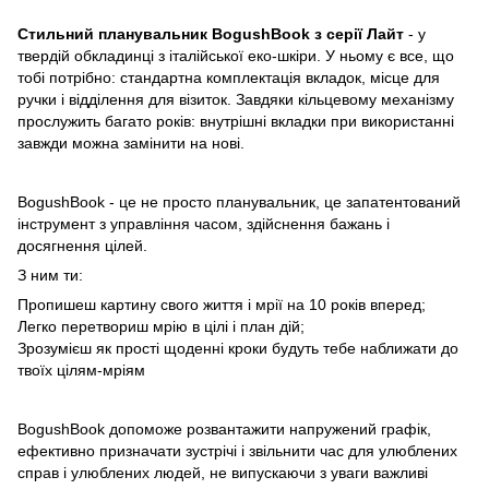
Стильний планувальник BogushBook з серії Лайт
- у
твердій обкладинці з італійської еко-шкіри. У ньому є все, що
тобі потрібно: стандартна комплектація вкладок, місце для
ручки і відділення для візиток. Завдяки кільцевому механізму
прослужить багато років: внутрішні вкладки при використанні
завжди можна замінити на нові.
BogushBook - це не просто планувальник, це запатентований
інструмент з управління часом, здійснення бажань і
досягнення цілей.
З ним ти:
Пропишеш картину свого життя і мрії на 10 років вперед;
Легко перетвориш мрію в цілі і план дій;
Зрозумієш як прості щоденні кроки будуть тебе наближати до
твоїх цілям-мріям
BogushBook допоможе розвантажити напружений графік,
ефективно призначати зустрічі і звільнити час для улюблених
справ і улюблених людей, не випускаючи з уваги важливі