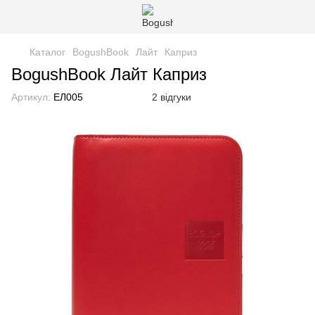
Каталог
BogushBook
Лайт
Каприз
BogushBook Лайт Каприз
Артикул:
ЕЛ005
2 відгуки