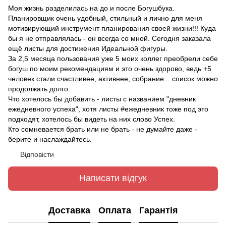
Моя жизнь разделилась на до и после Богушбука.
Планировщик очень удобный, стильный и лично для меня
мотивирующий инструмент планирования своей жизни!!! Куда
бы я не отправлялась - он всегда со мной. Сегодня заказала
ещё листы для достижения Идеальной фигуры.
За 2,5 месяца пользования уже 5 моих коллег преобрели себе
богуш по моим рекомендациям и это очень здорово, ведь +5
человек стали счастливее, активнее, собрание... список можно
продолжать долго.
Что хотелось бы добавить - листы с названием "дневник
ежедневного успеха", хотя листы #ежедневник тоже под это
подходят, хотелось бы видеть на них слово Успех.
Кто сомневается брать или не брать - не думайте даже -
берите и наслаждайтесь.
Відповісти
Написати відгук
Доставка
Оплата
Гарантія