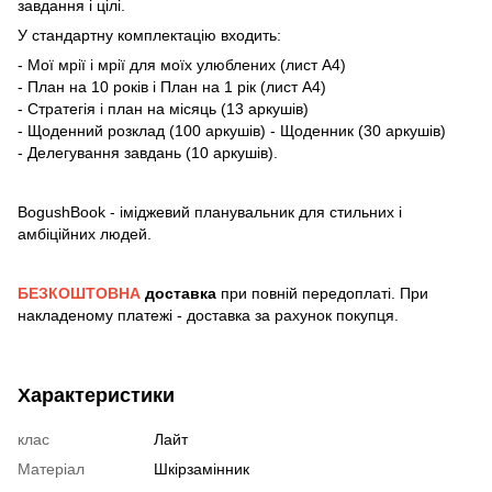
завдання і цілі.
У стандартну комплектацію входить:
- Мої мрії і мрії для моїх улюблених (лист А4)
- План на 10 років і План на 1 рік (лист А4)
- Стратегія і план на місяць (13 аркушів)
- Щоденний розклад (100 аркушів) - Щоденник (30 аркушів)
- Делегування завдань (10 аркушів).
BogushBook - іміджевий планувальник для стильних і
амбіційних людей.
БЕЗКОШТОВНА
доставка
при повній передоплаті. При
накладеному платежі - доставка за рахунок покупця.
Характеристики
клас
Лайт
Матеріал
Шкірзамінник