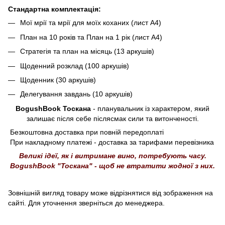
Стандартна комплектація:
Мої мрії та мрії для моїх коханих (лист А4)
План на 10 років та План на 1 рік (лист А4)
Стратегія та план на місяць (13 аркушів)
Щоденний розклад (100 аркушів)
Щоденник (30 аркушів)
Делегування завдань (10 аркушів)
BogushBook Тоскана
- планувальник із характером, який
залишає після себе післясмак сили та витонченості.
Безкоштовна доставка при повній передоплаті
При накладному платежі - доставка за тарифами перевізника
Великі ідеї, як і витримане вино, потребують часу.
BogushBook "Тоскана" - щоб не втратити жодної з них.
Зовнішній вигляд товару може відрізнятися від зображення на
сайті. Для уточнення зверніться до менеджера.