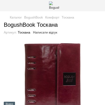
Каталог
BogushBook
Комфорт
Тоскана
BogushBook Тоскана
Артикул:
Тоскана
Написати відгук
Відео