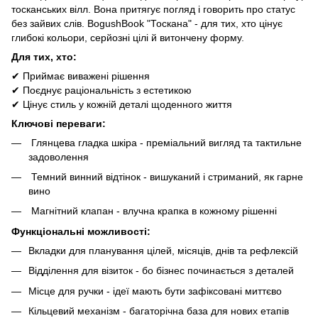
тосканських вілл. Вона притягує погляд і говорить про статус
без зайвих слів. BogushBook "Тоскана" - для тих, хто цінує
глибокі кольори, серйозні цілі й витончену форму.
Для тих, хто:
✔ Приймає виважені рішення
✔ Поєднує раціональність з естетикою
✔ Цінує стиль у кожній деталі щоденного життя
Ключові переваги:
Глянцева гладка шкіра - преміальний вигляд та тактильне
задоволення
Темний винний відтінок - вишуканий і стриманий, як гарне
вино
Магнітний клапан - влучна крапка в кожному рішенні
Функціональні можливості:
Вкладки для планування цілей, місяців, днів та рефлексій
Відділення для візиток - бо бізнес починається з деталей
Місце для ручки - ідеї мають бути зафіксовані миттєво
Кільцевий механізм - багаторічна база для нових етапів