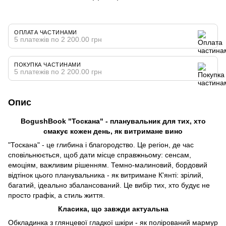
ОПЛАТА ЧАСТИНАМИ
5 платежів по 2 200.00 грн
ПОКУПКА ЧАСТИНАМИ
5 платежів по 2 200.00 грн
Опис
BogushBook "Тоскана" - планувальник для тих, хто
смакує кожен день, як витримане вино
"Тоскана" - це глибина і благородство. Це регіон, де час
сповільнюється, щоб дати місце справжньому: сенсам,
емоціям, важливим рішенням. Темно-малиновий, бордовий
відтінок цього планувальника - як витримане К'янті: зрілий,
багатий, ідеально збалансований. Це вибір тих, хто будує не
просто графік, а стиль життя.
Класика, що завжди актуальна
Обкладинка з глянцевої гладкої шкіри - як полірований мармур