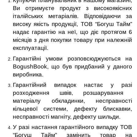
Купуючи планувальник в нашому магазині,
Ви отримуєте продукт з високоякісних
італійських метаріалів.
Відповідаючи за
високу якість продукції, ТОВ “Богуш Тайм”
надає гарантію на неї, що діє протягом 6
місяців з дня покупки товару
при належній
експлуатації
.
Гарантійні умови розповсюджуються на
BogushBook, що був придбаний у даного
виробника.
Гарантійний випадок настає у разі
р
озходження швів, розшарування
матеріалу обкладинки, несправності
кільцевої системи, дефекту блискавки,
несправності магніту, дефекту шильди.
У разі настання гарантійного випадку ТОВ
“Богуш Тайм” замінить
товар
на