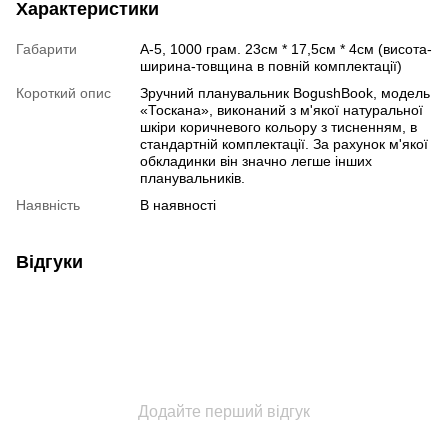
Характеристики
Габарити
А-5, 1000 грам. 23см * 17,5см * 4см (висота-
ширина-товщина в повній комплектації)
Короткий опис
Зручний планувальник BogushBook, модель
«Тоскана», виконаний з м'якої натуральної
шкіри коричневого кольору з тисненням, в
стандартній комплектації. За рахунок м'якої
обкладинки він значно легше інших
планувальників.
Наявність
В наявності
Відгуки
Додайте перший відгук