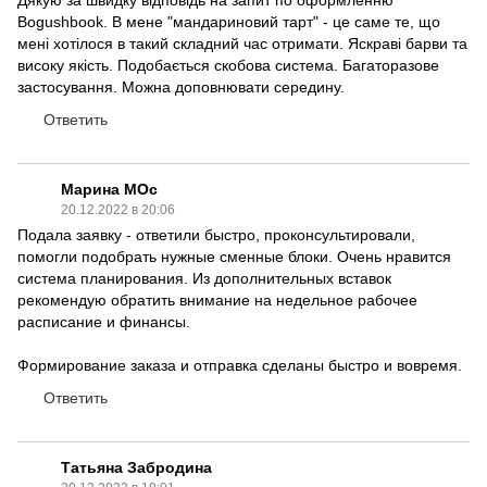
Дякую за швидку відповідь на запит по оформленню
Bogushbook. В мене "мандариновий тарт" - це саме те, що
мені хотілося в такий складний час отримати. Яскраві барви та
високу якість. Подобається скобова система. Багаторазове
застосування. Можна доповнювати середину.
Ответить
Марина МОс
20.12.2022 в 20:06
Подала заявку - ответили быстро, проконсультировали,
помогли подобрать нужные сменные блоки. Очень нравится
система планирования. Из дополнительных вставок
рекомендую обратить внимание на недельное рабочее
расписание и финансы.
Формирование заказа и отправка сделаны быстро и вовремя.
Ответить
Татьяна Забродина