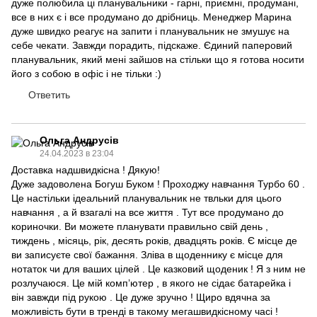
дуже полюбила ці планувальники - гарні, приємні, продумані,
все в них є і все продумано до дрібниць. Менеджер Марина
дуже швидко реагує на запити і планувальник не змушує на
себе чекати. Завжди порадить, підскаже. Єдиний паперовий
планувальник, який мені зайшов на стільки що я готова носити
його з собою в офіс і не тільки :)
Ответить
Ольга Андрусів
24.04.2023 в 23:04
Доставка надшвидкісна ! Дякую!
Дуже задоволена Богуш Буком ! Проходжу навчання Турбо 60 .
Це настільки ідеальний планувальник не твльки для цього
навчання , а й взагалі на все життя . Тут все продумано до
кориночки. Ви можете планувати правильно свій день ,
тиждень , місяць, рік, десять років, двадцять років. Є місце де
ви записуєте свої бажання. Зліва в щоденнику є місце для
нотаток чи для ваших цілей . Це казковий щоденик ! Я з ним не
розлучаюся. Це мій комп’ютер , в якого не сідає батарейка і
він завжди під рукою . Це дуже зручно ! Щиро вдячна за
можливість бути в тренді в такому мегашвидкісному часі !