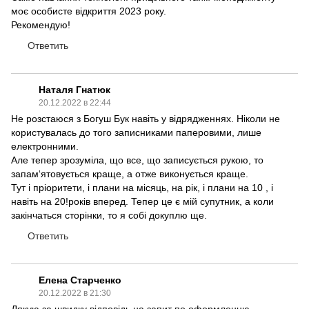
моє особисте відкриття 2023 року.
Рекомендую!
Ответить
Наталя Гнатюк
20.12.2022 в 22:44
Не розстаюся з Богуш Бук навіть у відрядженнях. Ніколи не
користувалась до того записниками паперовими, лише
електронними.
Але тепер зрозуміла, що все, що записується рукою, то
запам‘ятовується краще, а отже виконується краще.
Тут і пріоритети, і плани на місяць, на рік, і плани на 10 , і
навіть на 20!років вперед. Тепер це є мій супутник, а коли
закінчаться сторінки, то я собі докуплю ще.
Ответить
Елена Старченко
20.12.2022 в 21:30