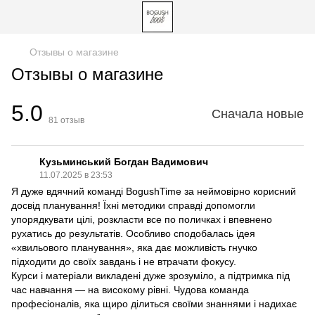
Отзывы о магазине
Отзывы о магазине
5.0
Сначала новые
81
отзыв
Кузьминський Богдан Вадимович
11.07.2025 в 23:53
Я дуже вдячний команді BogushTime за неймовірно корисний
досвід планування! Їхні методики справді допомогли
упорядкувати цілі, розкласти все по поличках і впевнено
рухатись до результатів. Особливо сподобалась ідея
«хвильового планування», яка дає можливість гнучко
підходити до своїх завдань і не втрачати фокусу.
Курси і матеріали викладені дуже зрозуміло, а підтримка під
час навчання — на високому рівні. Чудова команда
професіоналів, яка щиро ділиться своїми знаннями і надихає