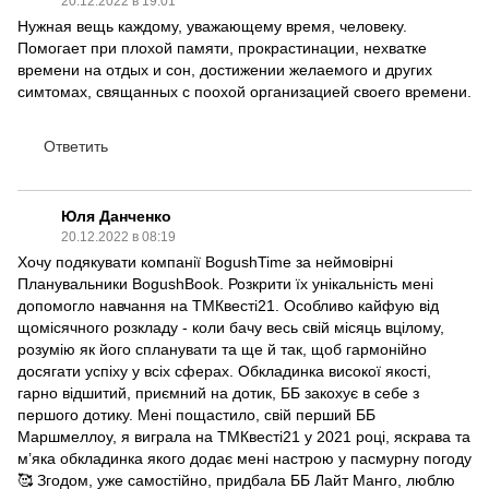
20.12.2022 в 19:01
Нужная вещь каждому, уважающему время, человеку.
Помогает при плохой памяти, прокрастинации, нехватке
времени на отдых и сон, достижении желаемого и других
симтомах, свящанных с поохой организацией своего времени.
Ответить
Юля Данченко
20.12.2022 в 08:19
Хочу подякувати компанії BogushTime за неймовірні
Планувальники BogushBook. Розкрити їх унікальність мені
допомогло навчання на ТМКвесті21. Особливо кайфую від
щомісячного розкладу - коли бачу весь свій місяць вцілому,
розумію як його спланувати та ще й так, щоб гармонійно
досягати успіху у всіх сферах. Обкладинка високої якості,
гарно відшитий, приємний на дотик, ББ закохує в себе з
першого дотику. Мені пощастило, свій перший ББ
Маршмеллоу, я виграла на ТМКвесті21 у 2021 році, яскрава та
м’яка обкладинка якого додає мені настрою у пасмурну погоду
🥰 Згодом, уже самостійно, придбала ББ Лайт Манго, люблю