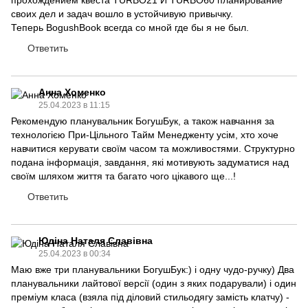
прохождением квеста TURBO21 И TURBO60 планирование
своих дел и задач вошло в устойчивую привычку.
Теперь BogushBook всегда со мной где бы я не был.
Ответить
Анна Хоменко
25.04.2023 в 11:15
Рекомендую планувальник БогушБук, а також навчання за
технологією При-Цільного Тайм Менедженту усім, хто хоче
навчитися керувати своїм часом та можливостями. Структурно
подана інформація, завдання, які мотивують задуматися над
своїм шляхом життя та багато чого цікавого ще...!
Ответить
Юдіна Наталя Славівна
25.04.2023 в 00:34
Маю вже три планувальники БогушБук:) і одну чудо-ручку) Два
планувальники лайтової версії (один з яких подарували) і один
преміум класа (взяла під діловий стильодягу замість клатчу) -