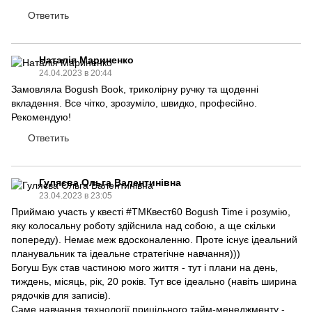
Ответить
Наталія Мариненко
24.04.2023 в 20:44
Замовляла Bogush Book, триколірну ручку та щоденні
вкладення. Все чітко, зрозуміло, швидко, професійно.
Рекомендую!
Ответить
Гуляєва Ольга Валентинівна
23.04.2023 в 23:05
Приймаю участь у квесті #ТМКвест60 Bogush Time і розумію,
яку колосальну роботу здійснила над собою, а ще скільки
попереду). Немає меж вдосконаленню. Проте існує ідеальний
планувальник та ідеальне стратегічне навчання)))
Богуш Бук став частиною мого життя - тут і плани на день,
тиждень, місяць, рік, 20 років. Тут все ідеально (навіть ширина
рядочків для записів).
Саме навчання технології прицільного тайм-менеджменту -