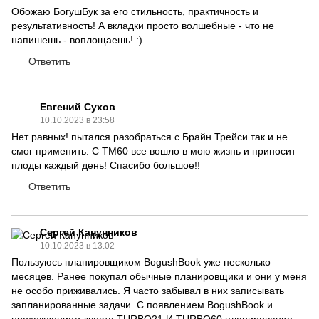
Обожаю БогушБук за его стильность, практичность и
результативность! А вкладки просто волшебные - что не
напишешь - воплощаешь! :)
Ответить
Евгений Сухов
10.10.2023 в 23:58
Нет равных! пытался разобраться с Брайн Трейси так и не
смог применить. С ТМ60 все вошло в мою жизнь и приносит
плоды каждый день! Спасибо большое!!
Ответить
Сергей Канунников
10.10.2023 в 13:02
Пользуюсь планировщиком BogushBook уже несколько
месяцев. Ранее покупал обычные планировщики и они у меня
не особо приживались. Я часто забывал в них записывать
запланированные задачи. С появлением BogushBook и