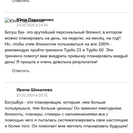
Ответить
Юлія Пархоменко
23.03.2025 в 18:44
Богуш бук- это крутейший персональный блокнот, в котором
можно планировать на день, на неделю, на месяц, на год!!
Но, чтобы этим блокнотом пользоваться на все 100% -
рекомендую пройти тренинги Турбо 21 и Турбо 60. Эти
тренинги помогут вам внедрить привычку планировать каждый
день! Я прошла и очень довольна результатом!
Ответить
Ирина Шикалева
23.01.2024 в 20:31
БогушБук - это планировщик, которым ,чем больше
пользуешься, тем больше ценишь! Он заменил ежегодники,
блокноты, планеры, стикеры с напоминаниями-все,с
помощью чего я пыталась систематизировать свое настоящее
и более того. Он помогает мне мечтать планировать будущее!