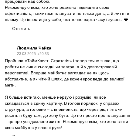
працювати над собою.
Рекомендую всім, хто хоче реально підвищити свою
ефективність, навчитися планувати не тільки день, а й життя в
цілому. Це інвестиція у себе, яка точно варта часу і зусиль! ❤️
Ответить
Людмила Чайка
23.03.2025 в 20:33
Пройшла «ТаймКвест: Стратегія» і тепер точно знаю, що
робити не лише сьогодні чи завтра, а й у довгостроковій
перспективі. Вперше майбутнє виглядає не як щось
абстрактне, а як чіткий шлях, де кожен крок веде до великої
мети.
Я більше встигаю, менше нервую і розумію, як все
складається в єдину картину. В голові порядок, у справах
структура, а головне – є впевненість, що через рік, п’ять чи
десять я буду там, де хочу бути. Це не просто про планування
– це про усвідомлене життя. Рекомендую всім, хто хоче взяти
своє майбутнє у власні руки!