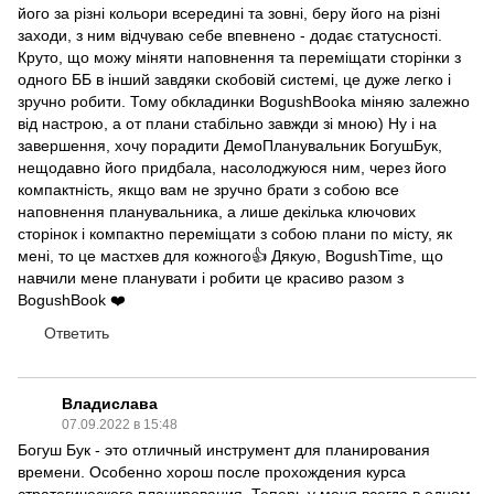
його за різні кольори всередині та зовні, беру його на різні
заходи, з ним відчуваю себе впевнено - додає статусності.
Круто, що можу міняти наповнення та переміщати сторінки з
одного ББ в інший завдяки скобовій системі, це дуже легко і
зручно робити. Тому обкладинки BogushBooka міняю залежно
від настрою, а от плани стабільно завжди зі мною) Ну і на
завершення, хочу порадити ДемоПланувальник БогушБук,
нещодавно його придбала, насолоджуюся ним, через його
компактність, якщо вам не зручно брати з собою все
наповнення планувальника, а лише декілька ключових
сторінок і компактно переміщати з собою плани по місту, як
мені, то це мастхев для кожного👍 Дякую, BogushTime, що
навчили мене планувати і робити це красиво разом з
BogushBook ❤️
Ответить
Владислава
07.09.2022 в 15:48
Богуш Бук - это отличный инструмент для планирования
времени. Особенно хорош после прохождения курса