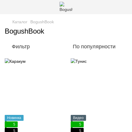
Каталог
BogushBook
BogushBook
Фильтр
По популярности
Новинка
Видео
5
5
5
5